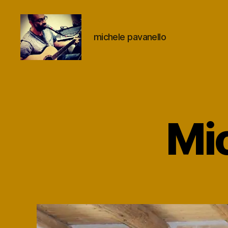
michele pavanello
michele
pavanello
Mi